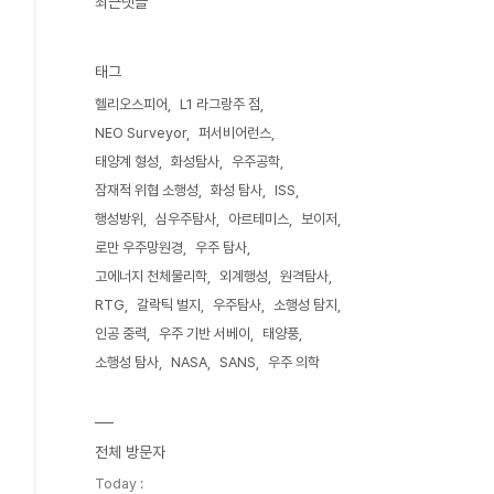
최근댓글
태그
헬리오스피어
L1 라그랑주 점
NEO Surveyor
퍼서비어런스
태양계 형성
화성탐사
우주공학
잠재적 위협 소행성
화성 탐사
ISS
행성방위
심우주탐사
아르테미스
보이저
로만 우주망원경
우주 탐사
고에너지 천체물리학
외계행성
원격탐사
RTG
갈락틱 벌지
우주탐사
소행성 탐지
인공 중력
우주 기반 서베이
태양풍
소행성 탐사
NASA
SANS
우주 의학
전체 방문자
Today :