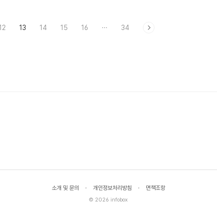
서 우주비행사가 둥실둥실 떠다
이지 않는 걸까 하는 질문입니다. 저도 처음
보면, 당연히 그 공간에는 중력
에는 우주 사진을 볼 때마다 비슷한 감정을
12
13
14
15
16
···
34
처럼 느껴지기 때문입니다. 바닥도
느꼈습니다. 한편으로는 너무 아름다워서 압
도 떠 있고, 사람도 천장과 벽을
도되는데, 다른 한편으로는 ‘정말 저 색이 실
한 채 움직이니, 우리가 일상적으
제 색일까?’ 하는 의심이 따라왔기 때문입니
력’이라는 감각이 사라진 것처럼
다. 특히 은하수 사진이나 성운 사진을 실제
그래서 무중력이라는 표현도 너무
밤하늘과 비교해 보면 차이가 꽤 크기 때문
받아들이게 됩니다.그런데 이 주
에, 사진이 과장된 건지 아니면 내 눈이 너무
 깊게 들여다보면, 무중력이라는
많은 걸 놓치고 있는 건지 헷갈린 적이 많았
자주 쓰일 뿐 실제로는 꽤 오해
습니다.그런데 이 주제를 조금만 깊게 들여다
있는 표현이라는 점이 보이기 시
보면, “진짜냐 가짜냐”처럼 단순하게 나눌 수
주비행사가..
없는 이유가 보이..
소개 및 문의
·
개인정보처리방침
·
면책조항
© 2026 infobox