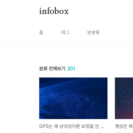
본문 바로가기
infobox
홈
태그
방명록
분류 전체보기
201
GPS는 왜 상대성이론 보정을 안 하면 금방 틀어질까? 우주 물리가 일상 길찾기에 들어오는 순간