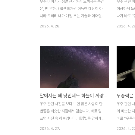
우주 이야기가 정말 신기하게 느껴지는 순간
우주 관련 
은, 먼 은하나 블랙홀처럼 아득한 대상이 아
이상하게 들
니라 오히려 내가 매일 쓰는 기술과 이어질
나가 바로 “
때인 것 같습니다. 저에게 그 대표적인 예가
인다”는 설
2026. 4. 28.
2026. 4. 2
바로 GPS였습니다. 스마트폰으로 길을 찾
현을 처음 들
고, 배달 위치를 확인하고, 지도 앱으로 버스
억이 있습니다
정류장까지 걷는 일은 너무 익숙해서 거의 생
돼 보이고, 
각 없이 하게 됩니다. 그래서 예전에는 GPS
다는 정도까
를 그냥 “위성이 위치를 알려주는 기술” 정도
는 앞으로 
로만 받아들였지, 그 안에 상대성이론이 실제
것처럼 보인
로 들어가 있다는 사실은 거의 실감하지 못했
않았기 때문
습니다. 솔직히 처음 들었을 때는 조금 과장
움직임이 그
처럼 느껴지기도 했습니다. 아인슈타인의 이
기도 했고, 
달에서는 왜 낮인데도 하늘이 까맣게 보일까? 지구 하늘이 특별하다는 걸 알게 되는 순간
론이야 너무 거대한 우주나 빛의 속도에 가까
장면을 그렇
운 실험에서나 필요한 줄 알았는데, 그게 왜
것 같았습니
우주 관련 사진을 보다 보면 많은 사람이 한
우주 관련 내
내 휴대폰 지도 앱 정확도와 연결되는지 바로
느껴지기 때
번쯤은 비슷한 지점에서 멈춥니다. 바로 달
의 비슷한 지
감이 오지 않았기 ..
습니다. 처음엔
표면 사진 속 하늘입니다. 태양빛을 강하게
바로 “우주
받고 있는 장면인데도, 하늘은 우리가 익숙하
아닌가요?”
2026. 4. 27.
2026. 4. 2
게 아는 파란색이 아니라 거의 검은색에 가깝
아주 자연스