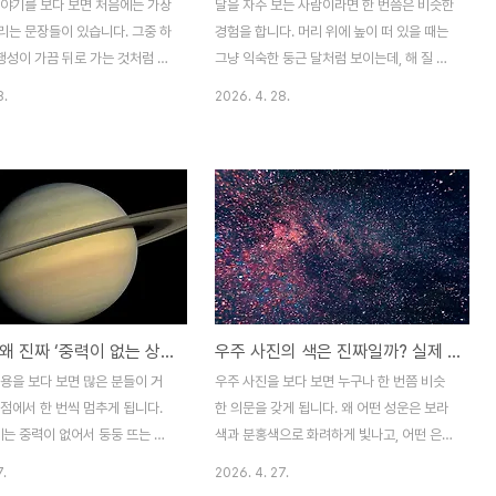
이야기를 보다 보면 처음에는 가장
달을 자주 보는 사람이라면 한 번쯤은 비슷한
리는 문장들이 있습니다. 그중 하
경험을 합니다. 머리 위에 높이 떠 있을 때는
행성이 가끔 뒤로 가는 것처럼 보
그냥 익숙한 둥근 달처럼 보이는데, 해 질 무
명이라고 생각합니다. 저는 이 표
렵이나 막 떠오른 직후 지평선 가까이에 걸린
8.
2026. 4. 28.
었을 때 꽤 강하게 멈칫했던 기
보름달은 이상할 정도로 크게 느껴지는 순간
. 별은 별자리 속에 거의 고정
말입니다. 저도 이 장면을 처음 강하게 의식
행성은 그 사이를 천천히 이동한
했을 때는, 솔직히 달이 진짜로 커진 줄 알았
지는 이해가 갔는데, 어느 시기에
습니다. 건물 뒤로 천천히 올라오는 커다란
가다가 갑자기 멈추고 뒤로 가는
달을 보면 사진 보정처럼 느껴질 정도로 압도
다는 설명은 직감적으로 잘 붙지
적이고, 평소보다 훨씬 가까워진 것처럼 보이
입니다. 하늘에서 보이는 천체의
기 때문입니다. 그래서 한동안은 공기층 때문
렇게까지 복잡할 필요가 있나 싶
인지, 달과 지구 거리가 순간적으로 달라지는
한편으로는 옛날 사람들이 왜 이
건지, 혹은 계절 때문인지 여러 가지를 막연
무중력은 왜 진짜 ‘중력이 없는 상태’가 아닐까? 우주비행사가 떠 있는 이유를 다시 보면 보이는 것들
우주 사진의 색은 진짜일까? 실제 하늘과 다르게 보일 때 더 흥미로운 이유
게 중요하게 봤는지도 조금은 알
히 섞어서 생각했던 기억이 있습니다.그런데
다. 실제로 보면 너무 이상하게
이 주제를 차분히 들여다보면, 실제로는 달의
용을 보다 보면 많은 분들이 거
우주 사진을 보다 보면 누구나 한 번쯤 비슷
문입니다.저는 이런 주제가 참 좋
크기가 갑자기 커지는 것이 아니라 우리의 지
점에서 한 번씩 멈추게 됩니다.
한 의문을 갖게 됩니다. 왜 어떤 성운은 보라
 정말 ..
각 방식이 ..
에는 중력이 없어서 둥둥 뜨는 거
색과 분홍색으로 화려하게 빛나고, 어떤 은하
라는 질문입니다. 저도 처음에는
는 황금빛 중심과 푸른 나선팔을 또렷하게 드
7.
2026. 4. 27.
럽게 그렇게 생각했습니다. 우주
러내는데, 막상 실제 밤하늘에서는 그렇게 보