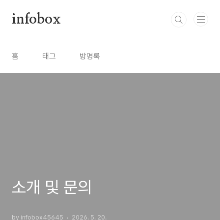
본문 바로가기
infobox
홈
태그
방명록
소개 및 문의
by infobox45645
2026. 5. 20.