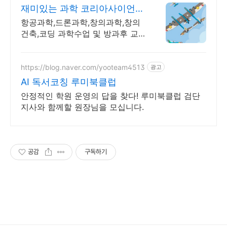
재미있는 과학 코리아사이언스
우주,항공과학 교구
항공과학,드론과학,창의과학,창의
건축,코딩 과학수업 및 방과후 교
구,교재 개발,제작
https://blog.naver.com/yooteam4513
광고
AI 독서코칭 루미북클럽
안정적인 학원 운영의 답을 찾다! 루미북클럽 검단
지사와 함께할 원장님을 모십니다.
공감
구독하기