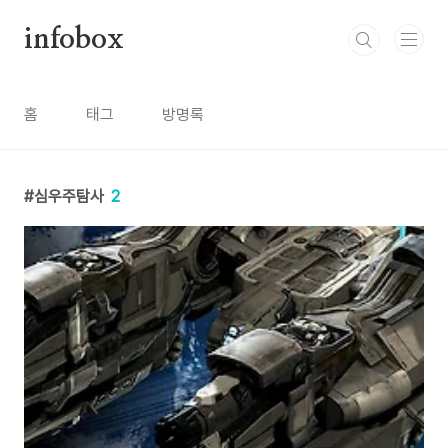
본문 바로가기
infobox
홈
태그
방명록
심우주탐사
2