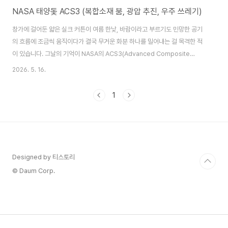
NASA 태양돛 ACS3 (복합소재 붐, 광압 추진, 우주 쓰레기)
창가에 걸어둔 얇은 실크 커튼이 여름 한낮, 바람이라고 부르기도 민망한 공기
의 흐름에 조금씩 움직이다가 결국 무거운 화분 하나를 밀어내는 걸 목격한 적
이 있습니다. 그날의 기억이 NASA의 ACS3(Advanced Composite
Solar Sail System) 관련 자료를 읽는 내내 머릿속에서 떠나지 않았습니다.
2026. 5. 16.
눈에 보이지도 않는 힘이 쌓이고 쌓여서 결국 무언가를 움직인다는 것, 그 원리
가 이 미션의 핵심이었기 때문입니다.보이지 않는 힘으로 움직이는 복합소재
1
붐태양돛의 작동 원리는 생각보다 단순합니다. 빛은 파동이면서 동시에 광자
(Photon)라는 입자로 이루어져 있는데, 이 광자가 물체 표면에 부딪힐 때 아주
작은 압력이 발생합니다. 이것을 태양광 복사압(Solar Radiation Pressu..
Designed by 티스토리
© Daum Corp.