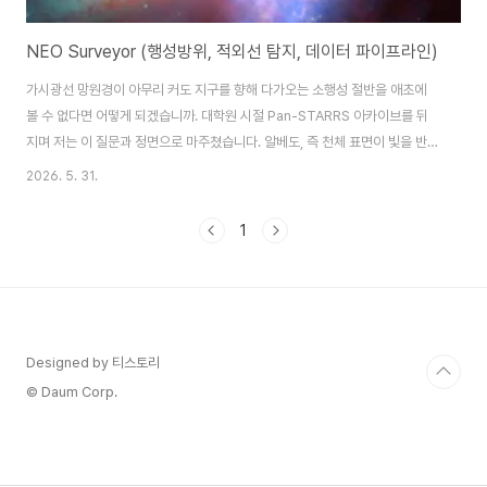
NEO Surveyor (행성방위, 적외선 탐지, 데이터 파이프라인)
가시광선 망원경이 아무리 커도 지구를 향해 다가오는 소행성 절반을 애초에
볼 수 없다면 어떻게 되겠습니까. 대학원 시절 Pan-STARRS 아카이브를 뒤
지며 저는 이 질문과 정면으로 마주쳤습니다. 알베도, 즉 천체 표면이 빛을 반사
하는 비율이 0.05조차 되지 않는 탄소질 소행성들은 지상 광학 서베이 앞에서
2026. 5. 31.
사실상 투명인간이나 다름없었습니다.가시광선이 놓치는 것들, 적외선이 잡아
내는 이유제가 소천체 궤도 역학 실험실에서 퇴역한 NEOWISE 위성과 지상
1
가시광 서베이인 Pan-STARRS의 아카이브 데이터를 교차 대조하는 연구를
할 때, 가장 머리를 싸매던 문제가 바로 지름 추정 오차였습니다. 가시광선을 이
용해 소행성의 지름(D)을 산출하려면 기하학적 알베도(pv)를 반드시 알아야
합니다. 여기서 기하학..
Designed by 티스토리
© Daum Corp.