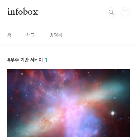
본문 바로가기
infobox
홈
태그
방명록
우주 기반 서베이
1