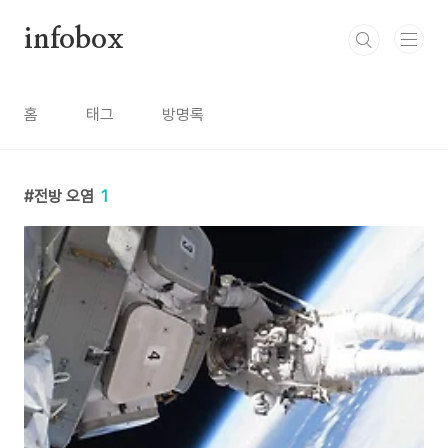
본문 바로가기
infobox
홈
태그
방명록
전방 오염
1