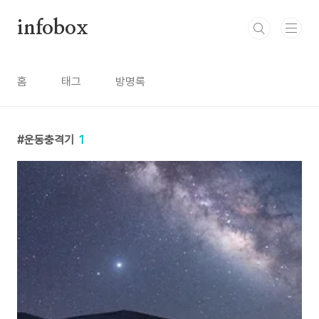
본문 바로가기
infobox
홈
태그
방명록
운동충격기
1