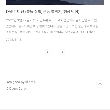
DART 미션 (충돌 실험, 운동 충격기, 행성 방어)
2022년 9월 27일 새벽, 저는 유튜브 라이브 화면 앞에서 손에 땀을 쥐고 있
었습니다. 솔직히 이건 예상 밖이었습니다. 검은 화면이 뜨는 순간 중계석이 환
호하는 장면에서 저도 모르게 소름이 돋았습니다. 우주에서의 신호 단절이 '완
벽한 성공'을 의미하는 건 그날이 처음이었습니다.충돌 실험, 직접 지켜보고 나
2026. 5. 16.
서야 믿겼습니다일반적으로 소행성 충돌 실험이라고 하면 SF 영화 속 장면을
먼저 떠올리기 마련입니다. 그런데 제가 직접 라이브 중계를 보고 나서야 이게
1
실제로 일어나고 있다는 사실이 체감됐습니다. 처음에는 화면 중앙에 아주 작
은 점처럼 보이던 디디모스 이중소행성계(Didymos binary asteroid
system)가 시간이 지날수록 점점 커졌고, 마침내 타겟인 딤포로스
(Dimorphos)의 표면..
Designed by 티스토리
© Daum Corp.