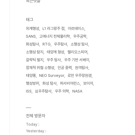
최근댓글
태그
외계행성
L1 라그랑주 점
아르테미스
SANS
고에너지 천체물리학
우주공학
화성탐사
RTG
우주탐사
소행성 탐사
소행성 탐지
태양계 형성
헬리오스피어
갈락틱 벌지
우주 탐사
우주 기반 서베이
잠재적 위협 소행성
인공 중력
원격탐사
태양풍
NEO Surveyor
로만 우주망원경
행성방위
화성 탐사
퍼서비어런스
보이저
ISS
심우주탐사
우주 의학
NASA
전체 방문자
Today :
Yesterday :