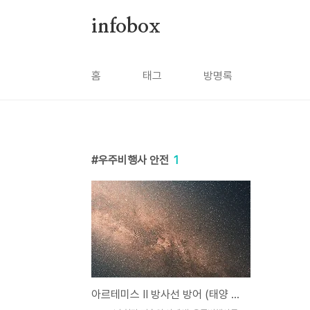
본문 바로가기
infobox
홈
태그
방명록
우주비행사 안전
1
아르테미스 II 방사선 방어 (태양 입자, 차폐 기술, 우주 감시)