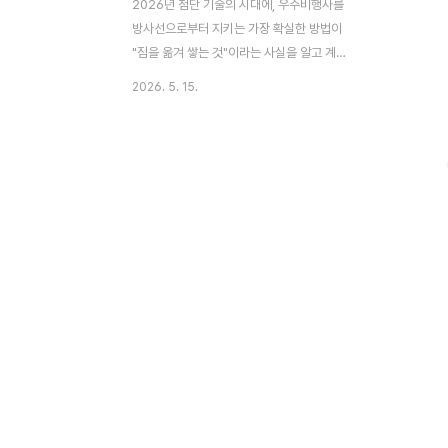
2026년 첨단 기술의 시대에, 우주비행사를
방사선으로부터 지키는 가장 확실한 방법이
"짐을 옮겨 쌓는 것"이라는 사실을 알고 계셨
습니까? 처음 이 대목을 읽었을 때 저는 솔직
2026. 5. 15.
히 예상 밖이었습니다. 아르테미스 II 승무원
이 태양 폭풍 경보를 받으면 수행하는 절차
가, 제가 산간 오지 취재 도중 폭염과 산불 연
무 속에서 차량 짐을 창가로 옮겨 직사광선을
막던 그 행동과 본질적으로 같았기 때문입니
다.태양 입자 폭풍, 얼마나 심각하게 봐야 하
는가태양 입자 폭풍(SEP, Solar Energetic
Particle event)이란 태양 폭발이 방출한
고에너지 입자들이 초속 수천 킬로미터로 우
주 공간으로 쏟아지는 현상입니다. 여기서
SEP란 단순한 빛이나 열이 아니라 거의 빛의
속도에 달하는 속도로 날아오는 양성자..