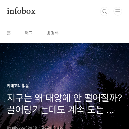
본문 바로가기
infobox
홈
태그
방명록
카테고리 없음
지구는 왜 태양에 안 떨어질까?
끌어당기는데도 계속 도는 이
유 쉽게 이해하기
by infobox45645
2026. 4. 26.