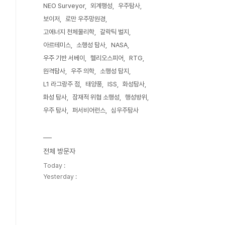
NEO Surveyor
외계행성
우주탐사
보이저
로만 우주망원경
고에너지 천체물리학
갈락틱 벌지
아르테미스
소행성 탐사
NASA
우주 기반 서베이
헬리오스피어
RTG
원격탐사
우주 의학
소행성 탐지
L1 라그랑주 점
태양풍
ISS
화성탐사
화성 탐사
잠재적 위협 소행성
행성방위
우주 탐사
퍼서비어런스
심우주탐사
전체 방문자
Today :
Yesterday :