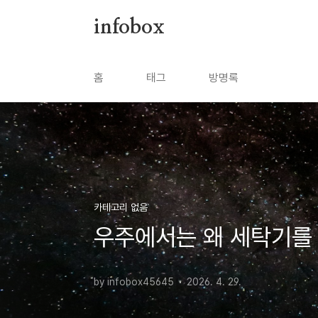
본문 바로가기
infobox
홈
태그
방명록
카테고리 없음
우주에서는 왜 세탁기를 
by infobox45645
2026. 4. 29.