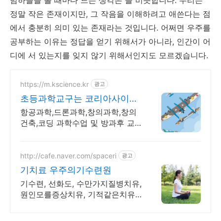
밤하늘을 볼 때마다 드는 생각은 늘 비슷합니다. 우리는
정말 작은 존재이지만, 그 작음을 이해하려고 애쓴다는 점
에서 충분히 의미 있는 존재라는 것입니다. 어쩌면 우주를
공부하는 이유는 정답을 얻기 위해서가 아니라, 인간이 어
디에 서 있는지를 잊지 않기 위해서인지도 모르겠습니다.
https://m.kscience.kr
광고
초등과학교구는 코리아사이언
스 우주,항공과학 교구
항공과학,드론과학,창의과학,창의
건축,코딩 과학수업 및 방과후 교
구,교재 개발,제작
http://cafe.naver.com/spaceri
광고
기치료 우주의기수련원
기수련, 선화도, 수만가지질병치유,
원인모를증상치유, 기적같은치유
사례, 결과대만족