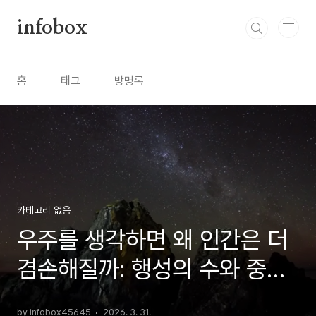
본문 바로가기
infobox
홈
태그
방명록
카테고리 없음
우주를 생각하면 왜 인간은 더
겸손해질까: 행성의 수와 중력
이라는 질문 앞에서
by infobox45645
2026. 3. 31.